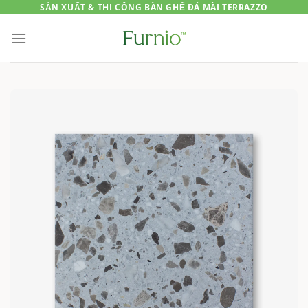
Skip
SẢN XUẤT & THI CÔNG BÀN GHẾ ĐÁ MÀI TERRAZZO
to
content