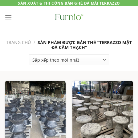
Skip
SẢN XUẤT & THI CÔNG BÀN GHẾ ĐÁ MÀI TERRAZZO
to
content
TRANG CHỦ
/
SẢN PHẨM ĐƯỢC GẮN THẺ “TERRAZZO MẶT
ĐÁ CẨM THẠCH”