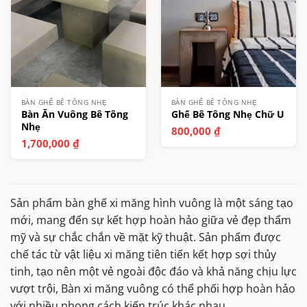
BÀN GHẾ BÊ TÔNG NHẸ
BÀN GHẾ BÊ TÔNG NHẸ
Bàn Ăn Vuông Bê Tông
Ghế Bê Tông Nhẹ Chữ U
Nhẹ
800,000
₫
1,700,000
₫
Sản phẩm bàn ghế xi măng hình vuông là một sáng tạo
mới, mang đến sự kết hợp hoàn hảo giữa vẻ đẹp thẩm
mỹ và sự chắc chắn về mặt kỹ thuật. Sản phẩm được
chế tác từ vật liệu xi măng tiên tiến kết hợp sợi thủy
tinh, tạo nên một vẻ ngoài độc đáo và khả năng chịu lực
vượt trội, Bàn xi măng vuông có thể phối hợp hoàn hảo
với nhiều phong cách kiến trúc khác nhau.