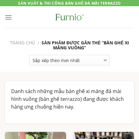
Skip
SẢN XUẤT & THI CÔNG BÀN GHẾ ĐÁ MÀI TERRAZZO
to
content
TRANG CHỦ
/
SẢN PHẨM ĐƯỢC GẮN THẺ “BÀN GHẾ XI
MĂNG VUÔNG”
Danh sách những mẫu bàn ghế xi măng đá mài
hình vuông (bàn ghế terrazzo) đang được khách
hàng ưng chuộng hiện nay.