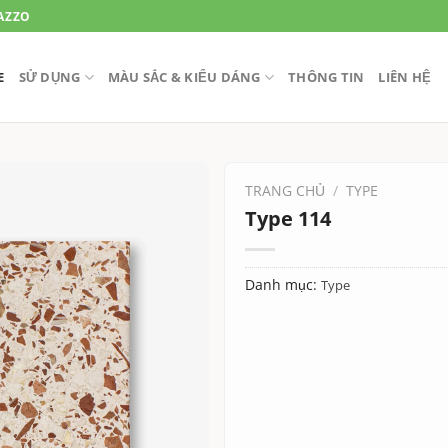
AZZO
E
SỬ DỤNG
MÀU SẮC & KIỂU DÁNG
THÔNG TIN
LIÊN HỆ
TRANG CHỦ
/
TYPE
Type 114
Danh mục:
Type